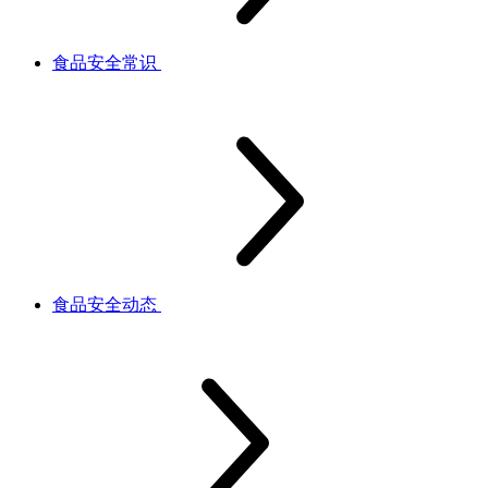
食品安全常识
食品安全动态