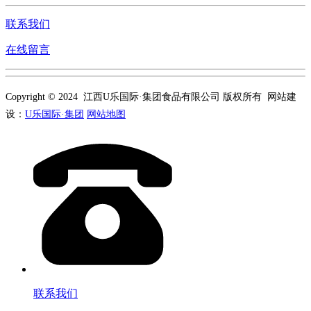
联系我们
在线留言
Copyright © 2024 江西U乐国际·集团食品有限公司 版权所有 网站建
设：
U乐国际·集团
网站地图
联系我们