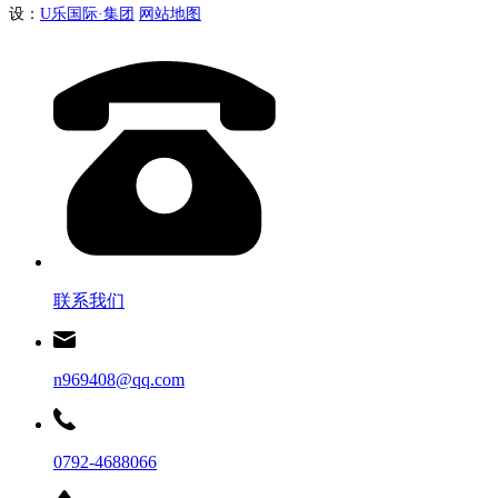
设：
U乐国际·集团
网站地图
联系我们
n969408@qq.com
0792-4688066