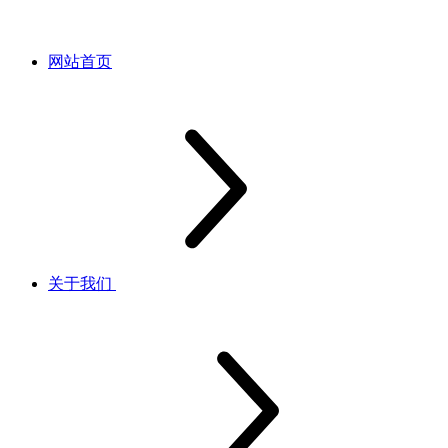
网站首页
关于我们