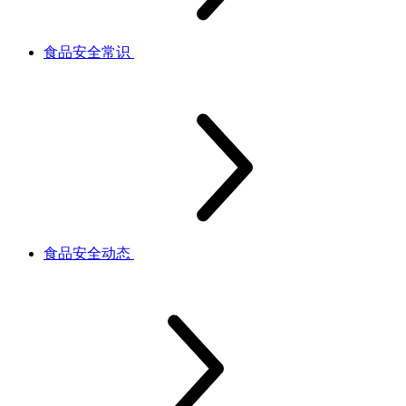
食品安全常识
食品安全动态