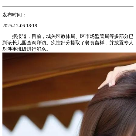
发布时间：
2025-12-06 18:18
据报道，目前，城关区教体局、区市场监管局等多部分已
到该长儿园查询拜访。疾控部分提取了餐食留样，并放置专人
对涉事班级进行消杀。