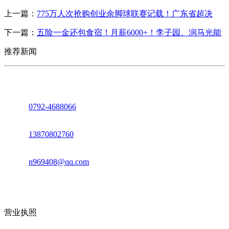
上一篇：
775万人次抢购创业余脚球联赛记载！广东省超决
下一篇：
五险一金还包食宿！月薪6000+！李子园、润马光能
推荐新闻
座机：
0792-4688066
电话：
13870802760
邮箱：
n969408@qq.com
地址：江西省德安县高新技术产业园(宝塔工业园)高新路93号
营业执照