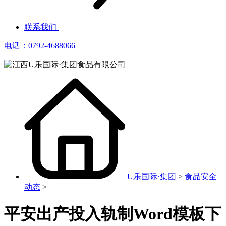
联系我们
电话：0792-4688066
U乐国际·集团
>
食品安全
动态
>
平安出产投入轨制Word模板下