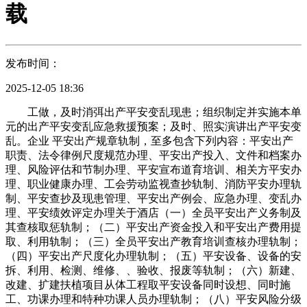
载
发布时间：
2025-12-05 18:36
工做，及时消弭出产平安变乱现患；组织制定并实施本单
元的出产平安变乱应急救援预案；及时、照实演讲出产平安变
乱。企业 平安出产规章轨制，至多包含下列内容：平安出产
职责、法令律例尺度规范办理、平安出产投入、文件和档案办
理、风险评估和节制办理、平安宣布道育培训、相关方平安办
理、职业健康办理、工会劳动监视查抄轨制、消防平安办理轨
制、平安查抄及现患管理、平安出产例会、应急办理、变乱办
理、平安绩效评定办理关于酒店（一）全员平安出产义务制及
其查核取惩轨制；（二）平安出产资金投入和平安出产费用提
取、利用轨制；（三）全员平安出产教育培训查核办理轨制；
（四）平安出产尺度化办理轨制；（五）平安设备、设备的安
拆、利用、检测、维修、、验收、报废等轨制；（六）新建、
改建、扩建扶植项目从体工程取平安设备同时设想、同时施
工、功课办理和特种功课人员办理轨制；（八）平安风险分级