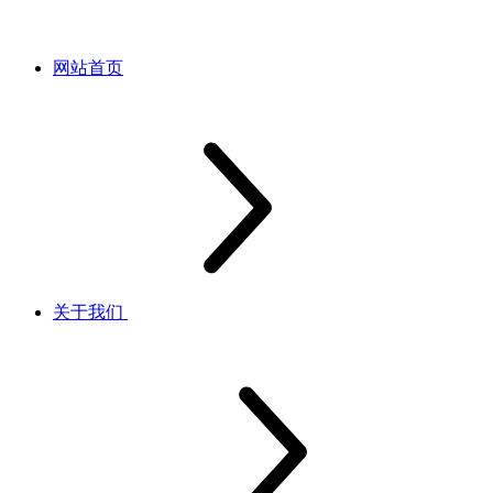
网站首页
关于我们