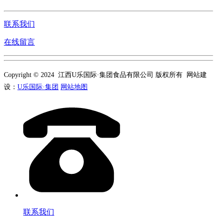
联系我们
在线留言
Copyright © 2024 江西U乐国际·集团食品有限公司 版权所有 网站建
设：
U乐国际·集团
网站地图
联系我们