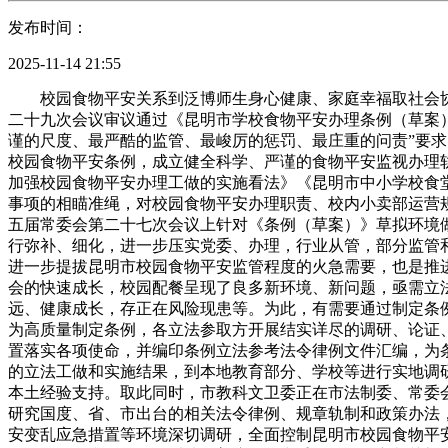
发布时间：
2025-11-14 21:55
校园食物平安关系到泛博师生身心健康、家庭幸福取社会协
二十九次会议审议通过《昆明市学校食物平安办理条例（草案）
谨的尺度、最严酷的监管、最峻厉的惩罚、最庄重的问责”要
校园食物平安条例，成立健全科学、严谨的食物平安监视办理
加强校园食物平安办理工做的实施看法》《昆明市中小学校食堂
事项的相瞄准绳，对校园食物平安办理职责、校内小卖部运营
五届常委会第二十七次会议上针对《条例（草案）》草拟环境
行弥补、细化，进一步压实党委、办理，行业从管，部分监管和
进一步提拔昆明市校园食物平安监管程度的火急需要，也是推
会的快速成长，校园配餐呈现了良多新环境、新问题，亟需立
远、健康成长，存正在风险现患等。为此，有需要通过制定条
为高质量制定条例，各立法参取方开展结实详尽的调研、论证、
置落实各项使命，并编印条例立法参考法令律例文件汇编，为
的立法工做和实施结果，到本地教育部分、学校等进行实地调
本土经验支持。取此同时，市教科文卫委正在市法制委、常委
研究国度、省、市出台的相关法令律例、规章轨制和政策办法
安变乱应急措置等环境深切调研，全面控制昆明市校园食物平