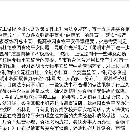
工做经验做法及政策文件上升为法令规范，市十五届常委会第
康成长，习总多次强调要落实“健康第一的教育”，落实“最严
贯彻落练习总主要，提高校园食物平安保障程度，火急需要制定
为杜绝校园食物平安问题，昆明市先后制定《昆明市关于进一步
园餐”质量阐扬了积极感化。“然而，上位法对于一些涉及处所
校园食物平安监管的需要。” 市教育体育局局长李宁正在市十
律例轨制，针对昆明市食物平安监管中的亏弱环节，对上位法进
到制做的全流程办理、全链条排查、全笼盖监管，“制定条例是
昆明市校园配餐办事企业体量大、人员多、分布广，跟着经济社
等，目前法令尚不明白，一些实践中不合理的做法限制了行业久
配餐办事企业高质量成长，确保泛博师生食物平安供给的保障。
案，并正式启动立法草拟工做。紧接着，3月初召开工做会议，放
立法准绳，条例草拟小组还赴市调查调研，就校园食物平安办理
官渡区、石林县、寻甸县的各类学校开展实地调研，为立法供给
域正在校园食物平安办理立法方面的先辈经验和成熟做法，认实
，对食堂运营办理、食物采购流程、餐饮办事人员办理、食物平
草案）》正在提请市常委会审议前，还通过召开座谈会、审稿