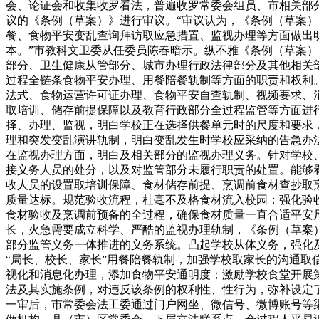
会、论证会和收集收罗看法，普遍收罗常委会组员、市相关部
议的《条例（草案）》进行审议。“审议认为，《条例（草案
餐、食物平安变乱查询拜访取应急措置、监视办理等方面做出
本。”市教科文卫委从任委员陈春暗示。纵不雅《条例（草案
部分、卫生健康从管部分、城市办理行政法律部分及其他相关
过程全链条食物平安办理、用餐陪餐轨制等方面的职责和权利
法式、食物运营许可证办理、食物平安自查轨制、视频要求、
取培训、储存前提保障以及教育行政部分全过程监管等方面进
择、办理、监视，明白学校正在选择供餐单元时的尺度和要求
理和突发变乱演讲轨制，明白变乱发生时学校应采纳的告急办
在监视办理方面，明白及相关部分的监视办理义务。针对学校
接义务人员的处分，以及对监管部分未履行职责的处置。能够
收人员的设置取培训保障、食材储存前提、烹调前食材查抄取
质量达标。规范验收流程，杜毫不及格食材流入校园；强化验
食材验收及烹调前预备的全过程，确保食材质量一直合适平安
长，火急需要成立科学、严酷的监视办理轨制，《条例（草案
部分监管义务一体推进的义务系统。凸起学校从体义务，强化
“局长、校长、家长”用餐陪餐轨制，加强学校取家长的沟通取
视化和消息化办理，添加食物平安通明度；激励学校食堂开展
法及其实施条例，对违反该条例的权利性、性行为，弥补设定
一审后，市常委会法工委通过门户网坐、微信号、微博账号等