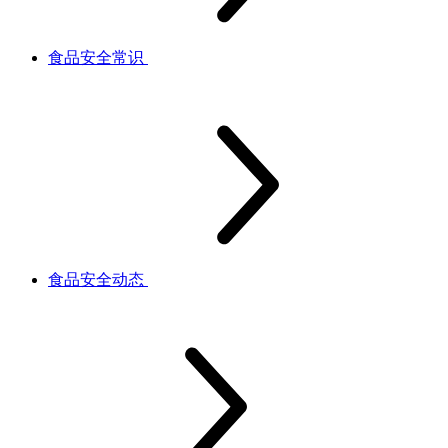
食品安全常识
食品安全动态