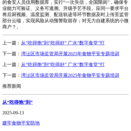
的食安人员信用数据库，实行“一次失信，全国限岗”，确保专
业能力可验证、义务可逃溯。升级手艺手段。应同一要求平台
将后厨视频、温度监测、配送轨迹等环节数据及时上传至监管
部分云端，实现风险从动预警取留存；对无力自建系统的小微
商户？。
上一篇：
从“吃得饱”到“吃得好” 广水“数字食堂”打
下一篇：
湾沚区市场监管局开展2025年食物平安专题培训
上一篇：
从“吃得饱”到“吃得好” 广水“数字食堂”打
下一篇：
湾沚区市场监管局开展2025年食物平安专题培训
推荐新闻
从“吃得饱”到“
2025-09-13
建牢食物平安防地