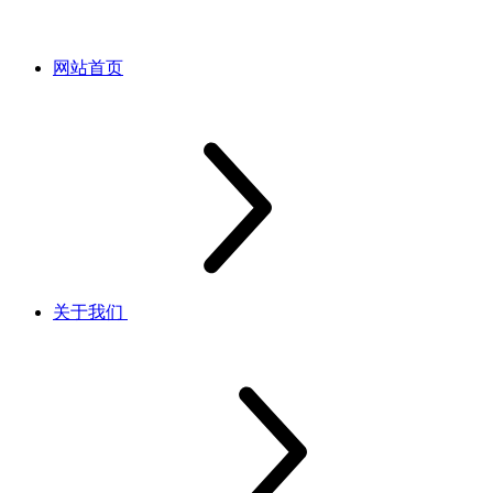
网站首页
关于我们