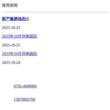
推荐新闻
财产集群动态(5
2025-10-25
2025年10月河南园区
2025-10-25
2025年10月河南园区
2025-10-24
座机：
0792-4688066
电话：
13870802760