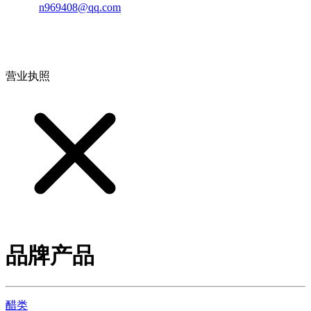
邮箱：
n969408@qq.com
地址：江西省德安县高新技术产业园(宝塔工业园)高新路93号
营业执照
品牌产品
醋类