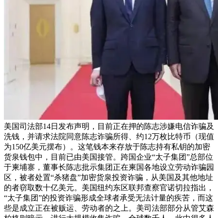
美国司法部14日发布声明，目前正在押的陈志涉嫌电信诈骗及
洗钱，并请求法院同意陈志诈骗所得、约12万枚比特币（现值
为150亿美元摆布）。这笔钱本来存放于陈志持有私钥的加密
货泉钱包中，目前已由美国接管。跨国企业“太子集团”总部位
于柬埔寨，董事长陈志批示集团正在柬国各地设立劳动诈骗园
区，被者处置“杀猪盘”加密货泉投资诈骗，从美国及其他地址
的者窃取数十亿美元。美国纽约东区联邦查察官诺切拉指出，
“太子集团”的投资诈骗形成全球者承受无法计量的疾苦，而这
些是成立正在被贩运、劳动者的之上。美司法部部分从管艾森