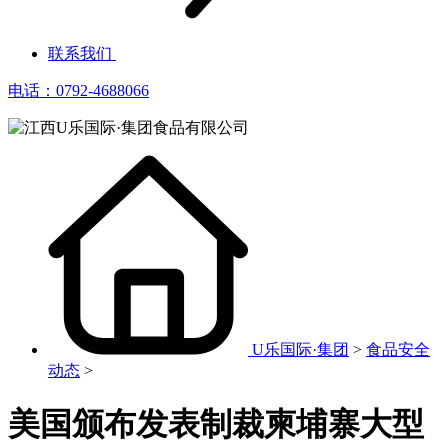
联系我们
电话：0792-4688066
U乐国际·集团
>
食品安全
动态
>
美国颁布发表制裁柬埔寨大型