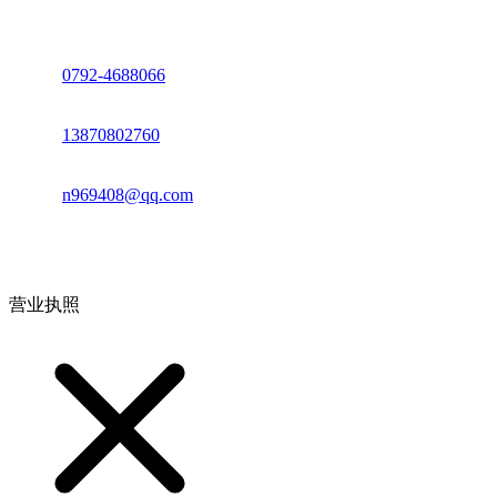
座机：
0792-4688066
电话：
13870802760
邮箱：
n969408@qq.com
地址：江西省德安县高新技术产业园(宝塔工业园)高新路93号
营业执照