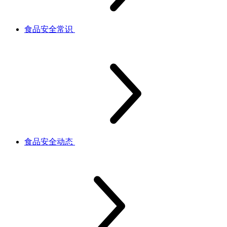
食品安全常识
食品安全动态