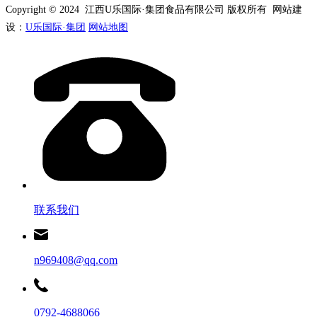
Copyright © 2024 江西U乐国际·集团食品有限公司 版权所有 网站建
设：
U乐国际·集团
网站地图
联系我们
n969408@qq.com
0792-4688066