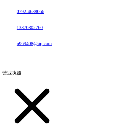
座机：
0792-4688066
电话：
13870802760
邮箱：
n969408@qq.com
地址：江西省德安县高新技术产业园(宝塔工业园)高新路93号
营业执照