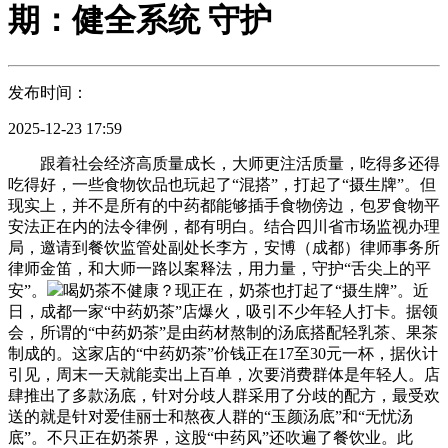
期：健全系统 守护
发布时间：
2025-12-23 17:59
跟着社会经济高质量成长，大师更注活质量，吃得多还得
吃得好，一些食物饮品也玩起了“混搭”，打起了“摄生牌”。但
现实上，并不是所有的中药都能够插手食物傍边，包罗食物平
安法正在内的法令律例，都有明白。结合四川省市场监视办理
局，邀请到餐饮监管处副处长李方，安博（成都）律师事务所
律师金笛，和大师一路以案释法，用力量，守护“舌尖上的平
安”。
喝奶茶不健康？现正在，奶茶也打起了“摄生牌”。近
日，成都一家“中药奶茶”店爆火，吸引不少年轻人打卡。据领
会，所谓的“中药奶茶”是由药材熬制的汤底搭配轻乳茶、果茶
制成的。这家店的“中药奶茶”价钱正在17至30元一杯，据伙计
引见，周末一天就能卖出上百单，次要消费群体是年轻人。店
肆推出了多款汤底，针对分歧人群采用了分歧的配方，最受欢
送的就是针对爱佳丽士和熬夜人群的“玉颜汤底”和“无忧汤
底”。不只正在奶茶界，这股“中药风”还吹遍了餐饮业。此