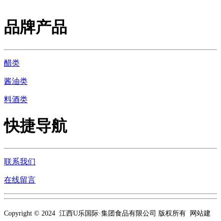
品牌产品
醋类
酱油类
料酒类
快捷导航
联系我们
在线留言
Copyright © 2024 江西U乐国际·集团食品有限公司 版权所有 网站建