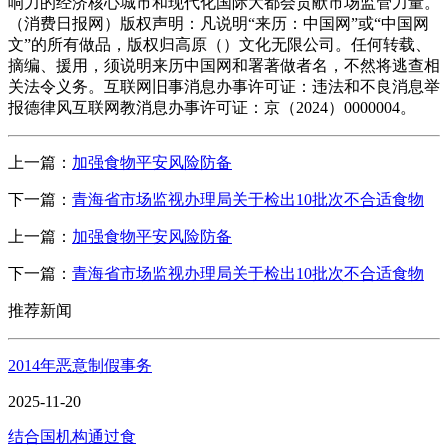
响力的经济核心城市和现代化国际大都会贡献市场监管力量。
（消费日报网）版权声明：凡说明“来历：中国网”或“中国网
文”的所有做品，版权归高原（）文化无限公司。任何转载、
摘编、援用，须说明来历中国网和署著做者名，不然将逃查相
关法令义务。互联网旧事消息办事许可证：违法和不良消息举
报德律风互联网教消息办事许可证：京（2024）0000004。
上一篇：
加强食物平安风险防备
下一篇：
青海省市场监视办理局关于检出10批次不合适食物
上一篇：
加强食物平安风险防备
下一篇：
青海省市场监视办理局关于检出10批次不合适食物
推荐新闻
2014年恶意制假事务
2025-11-20
结合国机构通过食