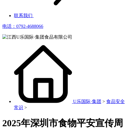
联系我们
电话：0792-4688066
U乐国际·集团
>
食品安全
常识
>
2025年深圳市食物平安宣传周