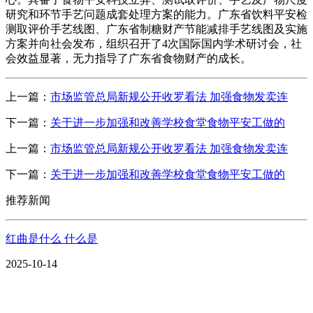
研究和环节手艺问题成套处理方案的能力。广东省饮料平安检
测取评价手艺线图、广东省制糖财产节能减排手艺线图及实施
方案并向社会发布，组织召开了4次国际国内学术研讨会，社
会效益显著，无力指导了广东省食物财产的成长。
上一篇：
市场监管总局新规公开收罗看法 加强食物发卖连
下一篇：
关于进一步加强和改善学校食堂食物平安工做的
上一篇：
市场监管总局新规公开收罗看法 加强食物发卖连
下一篇：
关于进一步加强和改善学校食堂食物平安工做的
推荐新闻
红曲是什么 什么是
2025-10-14