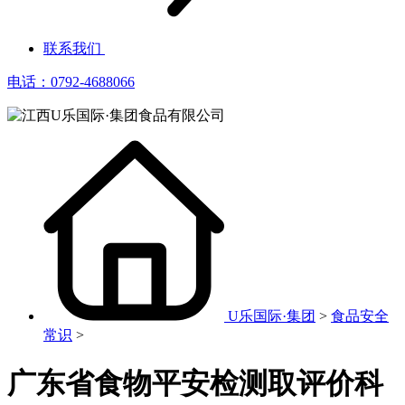
联系我们
电话：0792-4688066
U乐国际·集团
>
食品安全
常识
>
广东省食物平安检测取评价科