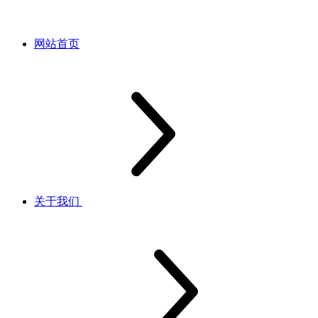
网站首页
关于我们