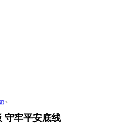
识
>
 守牢平安底线