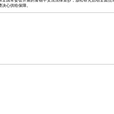
系全国常委会开展的食物平安法法律查抄，放松研究启动全面点
费决心供给保障。