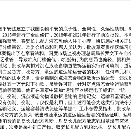
安法建立了我国食物平安的底子性、全局性、久远性轨制。6月
2015年进行了全面修订，2018年和2021年进行了两次批
加强监管、将婴长儿配方液态乳纳入注册办理、峻厉惩处相关违
行分组审议。常委会组员和列席人员认为，批改草案贯彻落练习总
草案提出了点窜看法和。国度市场监视办理总局局长罗文正在向全
乏准管，导致准入门槛偏低，对违法行为的惩罚也偏轻。据相关
对此，批改草案拟对沉点液态食物道散拆运输实行许可轨制，道
明白发货方、收货方、承运的道运输运营者的权利；任何单元和
严酷的法令义务，责令遏制沉点液态食物道散拆运输运营，违法
处五十万元以下罚款，吊销许可证。针对沉点液态食物运输监管
输等缝隙。他正在草案中添加“运输容器绑定电子标识”、“统一
制、变制、沉点液态食物道散拆运输的运输记实、运输容器清洗
没有伪制、变制、，仅仅是利用，但上述可能会为这类行为法令
运输记实、运输容器清洗凭证等单据”。卫小春委员指出，批改草
收货方的义务为“该当检验承运的道运输运营者的准运证明、运
次要消费的是婴长儿配方乳粉，对婴长儿配方液态乳根基没有需
增加，次要是采办进口产物。取婴长儿配方乳粉比拟，婴长儿配