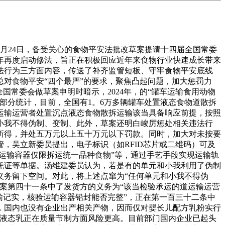
24日，备受关心的食物平安法批改草案提请十四届全国常委
改。本年再度启动修法，旨正在积极回应近年来食物行业快速成长带来
法行为三方面内容，传送了补齐监管短板、守牢食物平安底线
对食物平安“四个最严”的要求，聚焦凸起问题，加大惩罚力
国常委会做草案申明时暗示，2024年，的“罐车运输食用动物
部分统计，目前，全国有1。6万多辆罐车处置液态食物道散拆
运输运营者处置沉点液态食物散拆运输该当具备响应前提，按照
小我不得伪制、变制、此外，草案还明白峻厉惩处相关违法行
所得，并处五万元以上五十万元以下罚款。同时，加大对未按要
，吴立新委员提出，电子标识（如RFID芯片或二维码）可及
运输容器仅限拆运统一品种食物”等，通过手艺手段实现运输轨
凭证等单据。汤维建委员认为，若是有的单元和小我利用了伪制
义务留下空间。对此，将上述点窜为“任何单元和小我不得伪
案第四十一条中了发货方的义务为“该当检验承运的道运输运营
输记实，核验运输容器铅封能否完整”，正在第一百三十二条中
求，国内也没有企业出产相关产物，因而仅对婴长儿配方乳粉实行
方液态乳正在质量节制方面风险更高。目前部门国内企业已起头