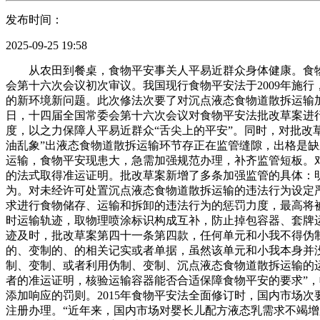
发布时间：
2025-09-25 19:58
从农田到餐桌，食物平安事关人平易近群众身体健康。食物平
会第十六次会议初次审议。我国现行食物平安法于2009年施行，
的新环境新问题。此次修法次要了对沉点液态食物道散拆运输
日，十四届全国常委会第十六次会议对食物平安法批改草案进
度，以之力保障人平易近群众“舌尖上的平安”。同时，对批改
油乱象”出液态食物道散拆运输环节存正在监管缝隙，出格是缺
运输，食物平安现患大，急需加强规范办理，补齐监管短板。
的法式取得准运证明。批改草案新增了多条加强监管的具体：
为。对未经许可处置沉点液态食物道散拆运输的违法行为设定
求进行食物储存、运输和拆卸的违法行为的惩罚力度，最高将被
时运输轨迹，取物理喷涂标识构成互补，防止掉包容器、套牌运
迹及时，批改草案第四十一条第四款，任何单元和小我不得伪
的、变制的、的相关记实或者单据，虽然该单元和小我本身并
制、变制、或者利用伪制、变制、沉点液态食物道散拆运输的
者的准运证明，核验运输容器能否合适保障食物平安的要求”，
添加响应的罚则。2015年食物平安法全面修订时，国内市场
注册办理。“近年来，国内市场对婴长儿配方液态乳需求不竭