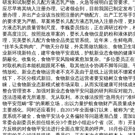
研发和试制婴长儿配方液态乳产物，火急等候明白监管要求。
应尽早将其纳入注册办理。记者领会到，目前我国已制定发布
册办理，并出产企业该当按照注册的产物配方、出产工艺等手
的要求更为严酷。草案将婴长儿配方液态乳纳入注册办理，更
方液态乳的质量管制尺度。李巍委员指出，正在调研过程中，
要高度注沉。按照批改草案的，婴长儿食物仅是奶粉和液体奶
理，完美婴长儿配方食物全品类监管系统。近年来，生鲜电商
“挂羊头卖狗肉”、产物天分存疑，外卖黑做坊频出、食物卫生
业新环境新特点，建牢食物平安底线，护航新业态食物的健康
荫蔽化、收集化，食物平安风险峻素愈加复杂。”多位委员正
对取机构后本能机能跟尾不畅、取其他法令协调不脚等问题。
惰放松。新业态食物运营者不克不及由于是线上运营就不绷紧
线下，不区分模式新旧。食物新业态运营者要安稳树立食物平
睐，让食物新业态新模式被市场采取，从而实现健康可持续成
整合管理资本，加强对新业态食物平安问题的研判和应对能力
违法违规者无所遁形、无从取利。本次修法按照“急用先行”准
物平安范畴“零”的果断立场，出以力量护航食物财产高质量成
主要感化。同时还应看到，自2015年全面修订以来，被称为
度系统不健全，食物平安法令义务偏轻等问题逐渐凸显，需加速
常委会副委员长担任组长分3个查抄小组赴6个省（区、市）开
方反映的对食物平安法进行全面点窜完美的呼声。10月份召