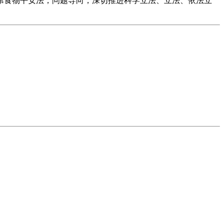
窜食物平安法，问题导向，深切推进科学立法、立法、依法立