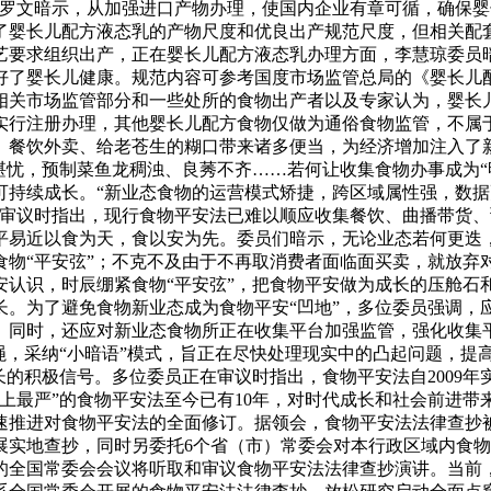
”罗文暗示，从加强进口产物办理，使国内企业有章可循，确保
了婴长儿配方液态乳的产物尺度和优良出产规范尺度，但相关配套
艺要求组织出产，正在婴长儿配方液态乳办理方面，李慧琼委员
好了婴长儿健康。规范内容可参考国度市场监管总局的《婴长儿
相关市场监管部分和一些处所的食物出产者以及专家认为，婴长
实行注册办理，其他婴长儿配方食物仅做为通俗食物监管，不属
、餐饮外卖、给老苍生的糊口带来诸多便当，为经济增加注入了
堪忧，预制菜鱼龙稠浊、良莠不齐……若何让收集食物办事成为“
可持续成长。“新业态食物的运营模式矫捷，跨区域属性强，数
在审议时指出，现行食物平安法已难以顺应收集餐饮、曲播带货
平易近以食为天，食以安为先。委员们暗示，无论业态若何更迭
食物“平安弦”；不克不及由于不再取消费者面临面买卖，就放弃
安认识，时辰绷紧食物“平安弦”，把食物平安做为成长的压舱石
长。为了避免食物新业态成为食物平安“凹地”，多位委员强调，
。同时，还应对新业态食物所正在收集平台加强监管，强化收集
绳，采纳“小暗语”模式，旨正在尽快处理现实中的凸起问题，提
长的积极信号。多位委员正在审议时指出，食物平安法自2009
“史上最严”的食物平安法至今已有10年，对时代成长和社会前进
推进对食物平安法的全面修订。据领会，食物平安法法律查抄被列
展实地查抄，同时另委托6个省（市）常委会对本行政区域内食
开的全国常委会会议将听取和审议食物平安法法律查抄演讲。当前