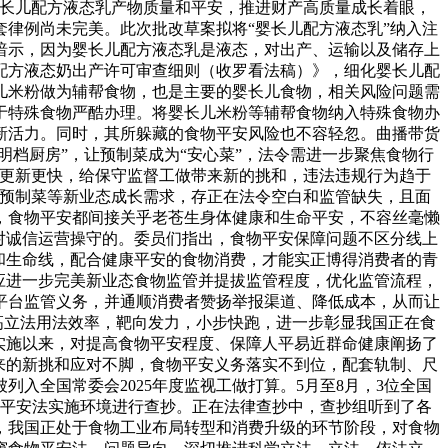
婴长儿配方液态乳产物质量和平安，推进财产高质量成长着眼，
律例尚未完美。此次批改草案拟将“婴长儿配方液态乳”纳入注
暗示，因为婴长儿配方液态乳是液态，对出产、运输以及储存上
配方液态奶出产许可审查细则（收罗看法稿）》，细化婴长儿配
儿米粉做为辅帮食物，也是主要的婴长儿食物，相关风险问题需
于特殊食物严酷办理。将婴长儿米粉等辅帮食物纳入特殊食物办
新活力。同时，其所躲藏的食物平安风险也不容轻忽。曲播带货
明档厨房”，让预制菜成为“安心菜”，法令需进一步聚焦食物行
据更新更快，给保守监督工做带来新的挑和，违法违规行为趋于
、预制菜等新业态成长需求，存正在法令空白和监管缺失，且面
，食物平安都间接关乎老苍生身体健康和生命平安，不容丝毫懒
对诚信运营操守的。委员们指出，食物平安保障问题不区分线上
和生命线，配合健康平安的食物消费，才能实正博得消费者的青
应进一步完美新业态食物监管并提拔监管程度，优化监管流程，
平台监管义务，并通顺消费者赞扬举报渠道、降低成本，从而让
高立法用法效率，靶向发力，小步快跑，进一步彰显我国正在食
年实施以来，对提高食物平安程度、保障人平易近群命健康阐扬了
带来的新挑和应对不脚，食物平安义务落实不到位，配套轨制、尺
入全国常委会2025年度监视工做打算。5月至8月，3位全国
物平安法实施环境进行查抄。正在法律查抄中，查抄组听到了各
，我国正处于食物工业布局转型和消费升级的环节阶段，对食物