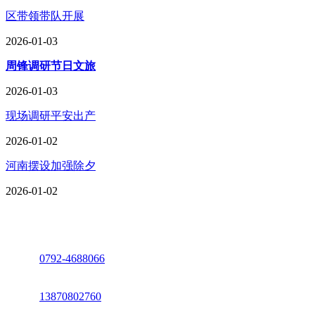
区带领带队开展
2026-01-03
周锋调研节日文旅
2026-01-03
现场调研平安出产
2026-01-02
河南摆设加强除夕
2026-01-02
座机：
0792-4688066
电话：
13870802760