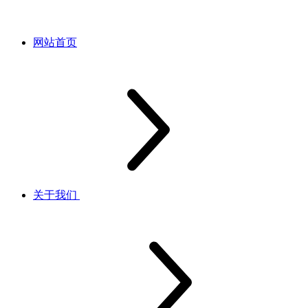
网站首页
关于我们