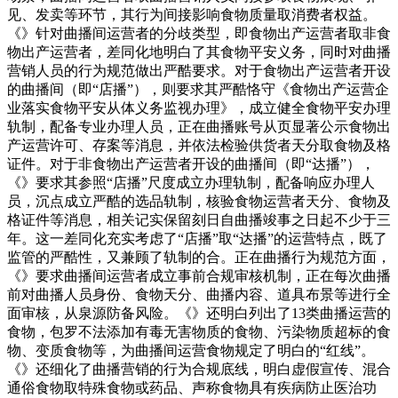
见、发卖等环节，其行为间接影响食物质量取消费者权益。
《》针对曲播间运营者的分歧类型，即食物出产运营者取非食
物出产运营者，差同化地明白了其食物平安义务，同时对曲播
营销人员的行为规范做出严酷要求。对于食物出产运营者开设
的曲播间（即“店播”），则要求其严酷恪守《食物出产运营企
业落实食物平安从体义务监视办理》，成立健全食物平安办理
轨制，配备专业办理人员，正在曲播账号从页显著公示食物出
产运营许可、存案等消息，并依法检验供货者天分取食物及格
证件。对于非食物出产运营者开设的曲播间（即“达播”），
《》要求其参照“店播”尺度成立办理轨制，配备响应办理人
员，沉点成立严酷的选品轨制，核验食物运营者天分、食物及
格证件等消息，相关记实保留刻日自曲播竣事之日起不少于三
年。这一差同化充实考虑了“店播”取“达播”的运营特点，既了
监管的严酷性，又兼顾了轨制的合。正在曲播行为规范方面，
《》要求曲播间运营者成立事前合规审核机制，正在每次曲播
前对曲播人员身份、食物天分、曲播内容、道具布景等进行全
面审核，从泉源防备风险。《》还明白列出了13类曲播运营的
食物，包罗不法添加有毒无害物质的食物、污染物质超标的食
物、变质食物等，为曲播间运营食物规定了明白的“红线”。
《》还细化了曲播营销的行为合规底线，明白虚假宣传、混合
通俗食物取特殊食物或药品、声称食物具有疾病防止医治功