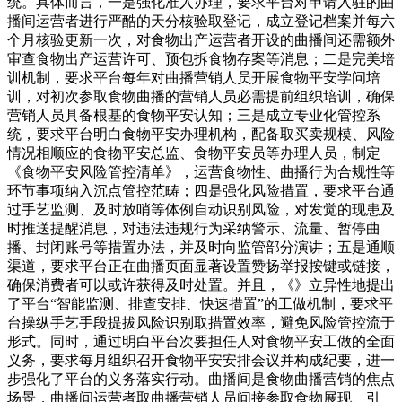
统。具体而言，一是强化准入办理，要求平台对申请入驻的曲
播间运营者进行严酷的天分核验取登记，成立登记档案并每六
个月核验更新一次，对食物出产运营者开设的曲播间还需额外
审查食物出产运营许可、预包拆食物存案等消息；二是完美培
训机制，要求平台每年对曲播营销人员开展食物平安学问培
训，对初次参取食物曲播的营销人员必需提前组织培训，确保
营销人员具备根基的食物平安认知；三是成立专业化管控系
统，要求平台明白食物平安办理机构，配备取买卖规模、风险
情况相顺应的食物平安总监、食物平安员等办理人员，制定
《食物平安风险管控清单》，运营食物性、曲播行为合规性等
环节事项纳入沉点管控范畴；四是强化风险措置，要求平台通
过手艺监测、及时放哨等体例自动识别风险，对发觉的现患及
时推送提醒消息，对违法违规行为采纳警示、流量、暂停曲
播、封闭账号等措置办法，并及时向监管部分演讲；五是通顺
渠道，要求平台正在曲播页面显著设置赞扬举报按键或链接，
确保消费者可以或许获得及时处置。并且，《》立异性地提出
了平台“智能监测、排查安排、快速措置”的工做机制，要求平
台操纵手艺手段提拔风险识别取措置效率，避免风险管控流于
形式。同时，通过明白平台次要担任人对食物平安工做的全面
义务，要求每月组织召开食物平安安排会议并构成纪要，进一
步强化了平台的义务落实行动。曲播间是食物曲播营销的焦点
场景，曲播间运营者取曲播营销人员间接参取食物展现、引