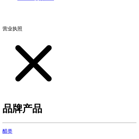
地址：江西省德安县高新技术产业园(宝塔工业园)高新路93号
营业执照
品牌产品
醋类