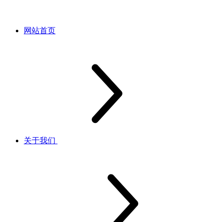
网站首页
关于我们