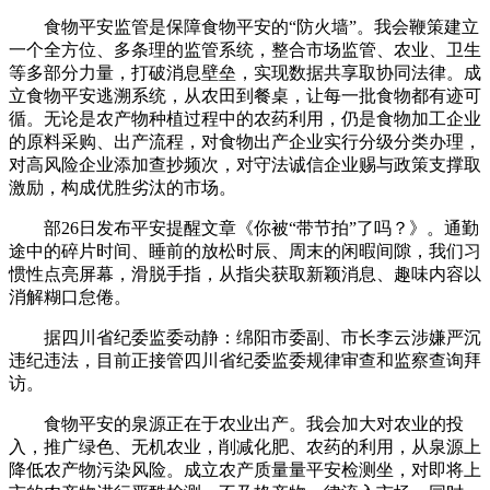
食物平安监管是保障食物平安的“防火墙”。我会鞭策建立
一个全方位、多条理的监管系统，整合市场监管、农业、卫生
等多部分力量，打破消息壁垒，实现数据共享取协同法律。成
立食物平安逃溯系统，从农田到餐桌，让每一批食物都有迹可
循。无论是农产物种植过程中的农药利用，仍是食物加工企业
的原料采购、出产流程，对食物出产企业实行分级分类办理，
对高风险企业添加查抄频次，对守法诚信企业赐与政策支撑取
激励，构成优胜劣汰的市场。
部26日发布平安提醒文章《你被“带节拍”了吗？》。通勤
途中的碎片时间、睡前的放松时辰、周末的闲暇间隙，我们习
惯性点亮屏幕，滑脱手指，从指尖获取新颖消息、趣味内容以
消解糊口怠倦。
据四川省纪委监委动静：绵阳市委副、市长李云涉嫌严沉
违纪违法，目前正接管四川省纪委监委规律审查和监察查询拜
访。
食物平安的泉源正在于农业出产。我会加大对农业的投
入，推广绿色、无机农业，削减化肥、农药的利用，从泉源上
降低农产物污染风险。成立农产质量量平安检测坐，对即将上