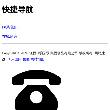
快捷导航
联系我们
在线留言
Copyright © 2024 江西U乐国际·集团食品有限公司 版权所有 网站建
设：
U乐国际·集团
网站地图