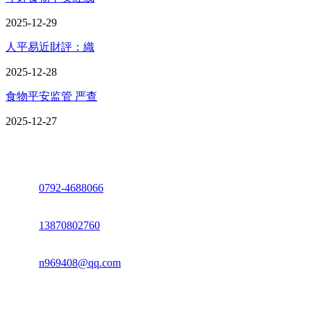
2025-12-29
人平易近財評：織
2025-12-28
食物平安监管 严查
2025-12-27
座机：
0792-4688066
电话：
13870802760
邮箱：
n969408@qq.com
地址：江西省德安县高新技术产业园(宝塔工业园)高新路93号