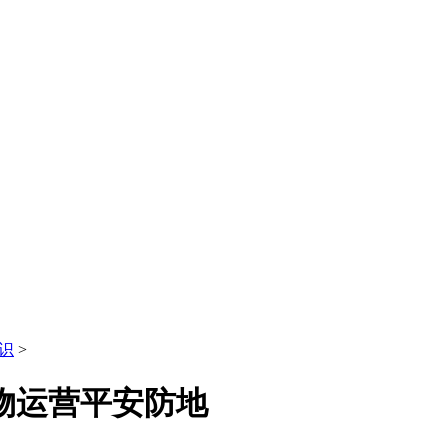
识
>
食物运营平安防地