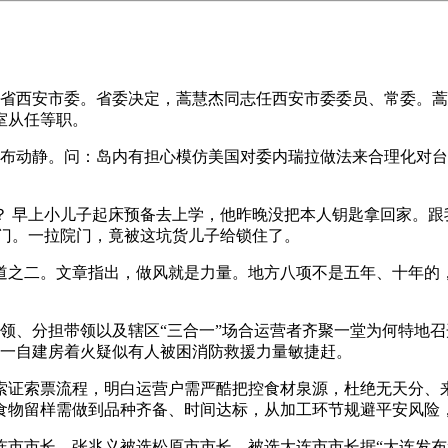
西安市委。省委决定，蒿慧杰同志任西安市委委员、常委。蒿慧杰
室从任等职。
布动静。问：岛内有担心模仿美国对委内瑞拉做法来合理化对台
 早上小儿子起床预备去上学，他昨晚没把本人钥匙拿回家。跟
院门。一拉院门，竟被这坑货儿子给锁住了。
之二。文章指出，做风就是力量。地方八项不是五年、十年的，
分担带领以及辖区“三合一”场合运营者齐聚一堂为何特地召开这
近一自建房着火疑似有人被困消防救援力量敏捷赶。
证索票流程，明白运营户需严酷把控食材泉源，杜绝无天分、来
食物留样需做到品种齐备、时间达标，从加工环节规避平安风险
市长，张兆义被选松原市市长。被选大连市市长据“大连发布”