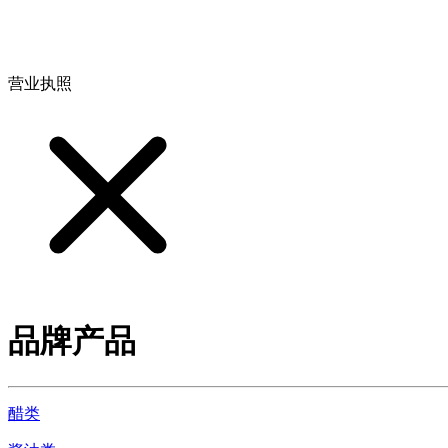
地址：江西省德安县高新技术产业园(宝塔工业园)高新路93号
营业执照
品牌产品
醋类