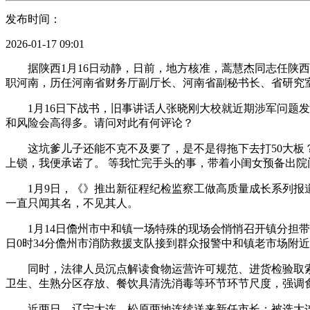
发布时间：
2026-01-17 09:01
据陕西1月16日动静，日前，地方核准，蒿慧杰同志任陕西省
职河南，历任河南省财务厅副厅长、河南省副秘书长、省研究
1月16日下战书，旧事讲话人张晓刚大校就近期涉军问题发
和风险会高得多。请问对此有何评论？
这坑爹儿子还能不克不及要了，是不是得拖下去打50大板？
上锁，我便承诺了。 等我忙完手头的事，带着小闺女预备出
1月9日，《》推出新征程纪检监察工做高质量成长系列报道
一直只闻其名，不见其人。
1月14日儋州市中和镇一场特殊的现场会悄悄召开镇分担带领、
日0时34分儋州市消防救援支队接到群众报警中和镇老市场附
同时，法律人员沉点解读食物运营许可规范、进货检验取索
卫生、生熟分区存放、餐饮具清洗消毒等环节环节尺度，强调
近两日，辽宁大连、松原两地连续送来新任市长：被选大连市