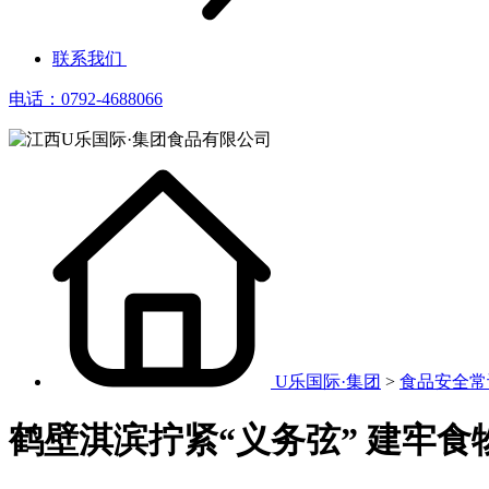
联系我们
电话：0792-4688066
U乐国际·集团
>
食品安全常
鹤壁淇滨拧紧“义务弦” 建牢