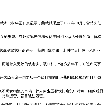
（材料图）息显示，蒿慧精采生于1968年10月，曾持久任
采纳步履。有外媒称若但愿效仿美国相关做法处置问题，价格
我说要拿我的钥匙去开店肆门拿功课，走时把店门拉下来但不
而是持久无效的铁老实、硬杠杠。“这么多年了，对这名同事
场会议一切要从一个多月前的那场悲剧说起2025年11月30
不明食物流入市场；针对商业区餐饮门店集中特点，细致后厨
，指导运营户盲目诚法运营。
号动静，1月16日下战书，大连市第十七届人平易近代表大会