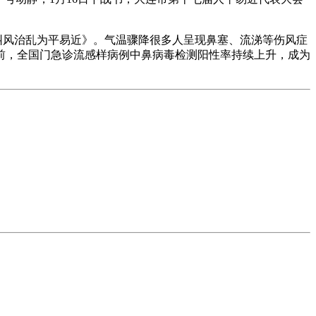
纠风治乱为平易近》。气温骤降很多人呈现鼻塞、流涕等伤风症
前，全国门急诊流感样病例中鼻病毒检测阳性率持续上升，成为