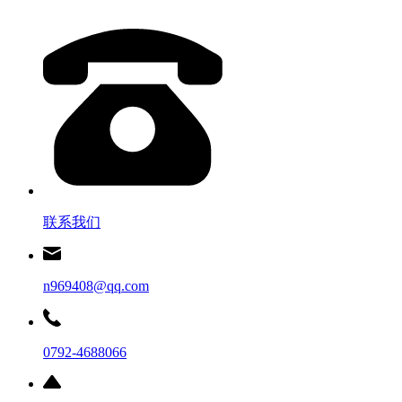
联系我们
n969408@qq.com
0792-4688066