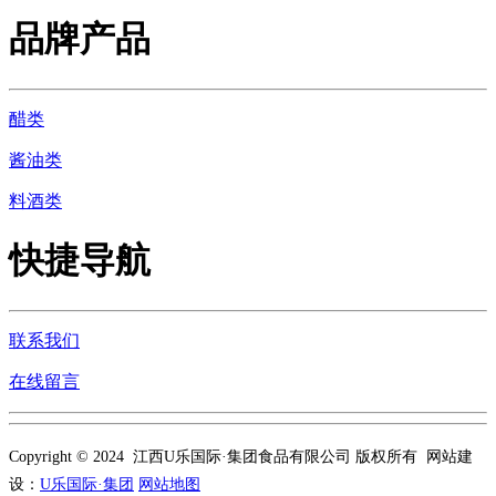
品牌产品
醋类
酱油类
料酒类
快捷导航
联系我们
在线留言
Copyright © 2024 江西U乐国际·集团食品有限公司 版权所有 网站建
设：
U乐国际·集团
网站地图