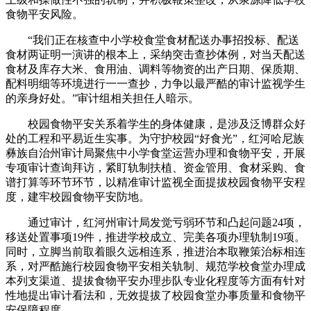
食物平安风险。
“我们正在核查中小学校食堂食材配送办事招投标、配送
食材两证明一演讲的根本上，采纳突击查抄体例，对当天配送
食材及库存大米、食用油、调料等物资的出产日期、保质期、
配料明细等环境进行一一查抄，力争以最严酷的审计监视学生
的亲身好处。”审计组相关担任人暗示。
校园食物平安关系着学生的身体健康，是涉及泛博群众好
处的工程和平易近生实事。为守护校园“好食光”，红河哈尼族
彝族自治州审计局聚焦中小学食堂运营办理和食物平安，开展
专项审计查询拜访，紧盯轨制扶植、资金管用、食材采购、食
谱打算等环节环节，以精准审计监视全面提拔校园食物平安程
度，建牢校园食物平安防地。
通过审计，红河州审计局发觉亏弱环节和凸起问题24项，
移送处置事项19件，推进学校成立、完美各项办理轨制19项。
同时，立脚当前取着眼久远相连系，推进治本取鞭策治标相连
系，对严酷施行校园食物平安相关轨制、规范学校食堂办理成
本列支渠道、提拔食物平安办理步队专业化程度等方面有针对
性地提出审计看法和，无效提拔了校园食堂办事质量和食物平
安保障程度。