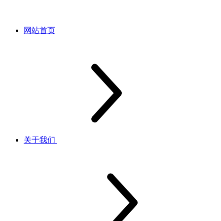
网站首页
关于我们