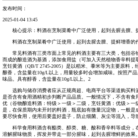
发布时间：
2025-01-04 13:45
核心提示：料酒在烹制菜肴中广泛使用，起到去腥去膻、提
料酒在烹制菜肴中广泛使用，起到去腥去膻、提鲜增香的作
常见料酒有三类市面上常见的料酒主要有三大类，包括谷物酿造料
而成的酿造酒为基酒，添加食用盐（可加入天然植物香辛料提
烹饪黄酒（QB/T 2745-2005）是以稻米、黍米等为
酿香，含盐量在10g/L以上，用量较多时会增加咸味。按照产品
味品。具有醇香，含盐量在10g/L以上。2
选购与储存消费者应从正规商超、电商平台等渠道购买料酒
是否含有食用酒精初步判断产品品质。一般情况下，不含有食
优（谷物酿造料酒：特级＞一级＞二级，烹饪黄酒：优级＞一
是，在保质期内未开封的料酒，瓶底如有微量沉淀物，一般是成
要尽快食用，使用后要盖好盖子，防止细菌、灰尘等混入，导
科学食用料酒含有酯类、醇类、糖、酸和香辛料等成分，在
溶解腥味物质，挥发并带走一部分腥味，起到去腥增鲜的效果