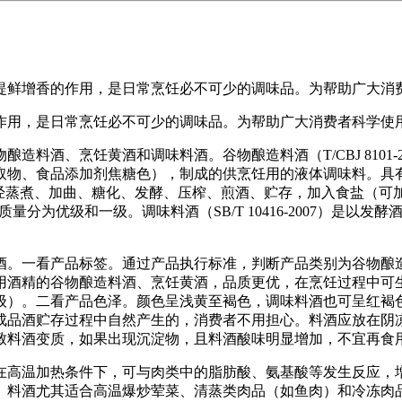
鲜增香的作用，是日常烹饪必不可少的调味品。为帮助广大消
用，是日常烹饪必不可少的调味品。为帮助广大消费者科学使
酒、烹饪黄酒和调味料酒。谷物酿造料酒（T/CBJ 8101-
取物、食品添加剂焦糖色），制成的供烹饪用的液体调味料。具
主要原料，经蒸煮、加曲、糖化、发酵、压榨、煎酒、贮存，加入食盐
质量分为优级和一级。调味料酒（SB/T 10416-2007）是
。一看产品标签。通过产品执行标准，判断产品类别为谷物酿造
用酒精的谷物酿造料酒、烹饪黄酒，品质更优，在烹饪过程中可
级）。二看产品色泽。颜色呈浅黄至褐色，调味料酒也可呈红褐
品酒贮存过程中自然产生的，消费者不用担心。料酒应放在阴凉通
致料酒变质，如果出现沉淀物，且料酒酸味明显增加，不宜再食
高温加热条件下，可与肉类中的脂肪酸、氨基酸等发生反应，增
。料酒尤其适合高温爆炒荤菜、清蒸类肉品（如鱼肉）和冷冻肉