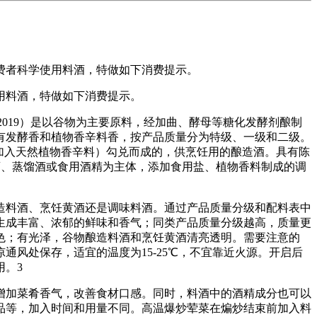
费者科学使用料酒，特做如下消费提示。
用料酒，特做如下消费提示。
2019）是以谷物为主要原料，经加曲、酵母等糖化发酵剂酿制
有发酵香和植物香辛料香，按产品质量分为特级、一级和二级。
（可加入天然植物香辛料）勾兑而成的，供烹饪用的酿造酒。具有陈
以发酵酒、蒸馏酒或食用酒精为主体，添加食用盐、植物香料制成的调
料酒、烹饪黄酒还是调味料酒。通过产品质量分级和配料表中
生成丰富、浓郁的鲜味和香气；同类产品质量分级越高，质量更
色；有光泽，谷物酿造料酒和烹饪黄酒清亮透明。需要注意的
风处保存，适宜的温度为15-25℃，不宜靠近火源。开启后
用。3
加菜肴香气，改善食材口感。同时，料酒中的酒精成分也可以
品等，加入时间和用量不同。高温爆炒荤菜在煸炒结束前加入料