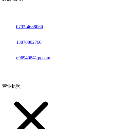
座机：
0792-4688066
电话：
13870802760
邮箱：
n969408@qq.com
地址：江西省德安县高新技术产业园(宝塔工业园)高新路93号
营业执照