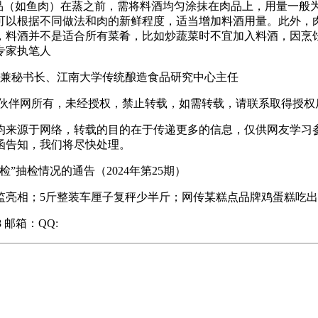
肉品（如鱼肉）在蒸之前，需将料酒均匀涂抹在肉品上，用量一般为每
，可以根据不同做法和肉的新鲜程度，适当增加料酒用量。此外，
，料酒并不是适合所有菜肴，比如炒蔬菜时不宜加入料酒，因烹
专家执笔人
兼秘书长、江南大学传统酿造食品研究中心主任
伙伴网所有，未经授权，禁止转载，如需转载，请联系取得授权
，均来源于网络，转载的目的在于传递更多的信息，仅供网友学
函告知，我们将尽快处理。
抽检情况的通告（2024年第25期）
；5斤整装车厘子复秤少半斤；网传某糕点品牌鸡蛋糕吃出钉子（
8 邮箱：QQ: